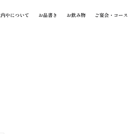
比内やについて
お品書き
お飲み物
ご宴会・コース
比内やについて
お品書き
お飲み物
ご宴会・コース